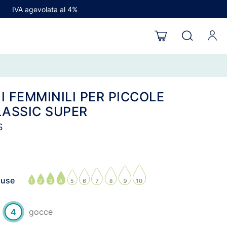
IVA agevolata al 4%
I FEMMINILI PER PICCOLE
LASSIC SUPER
S
luse
4
gocce