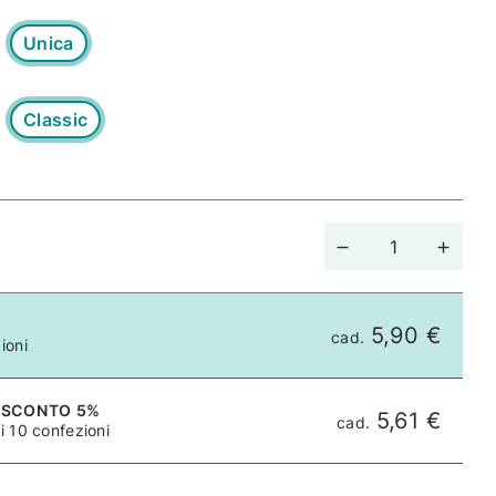
Unica
Classic
5,90 €
cad.
ioni
 SCONTO 5%
5,61 €
cad.
i 10 confezioni