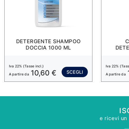
DETERGENTE SHAMPOO
C
DOCCIA 1000 ML
DETE
Iva 22% (Tasse incl.)
Iva 22% (Tasse
10,60 €
SCEGLI
A partire da
A partire da
IS
e ricevi u