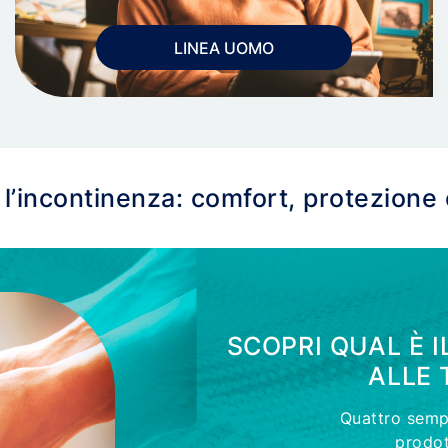
LINEA UOMO
 l’incontinenza: comfort, protezione
SCOPRI QUAL È 
ALLE 
Quattro sempl
prodot