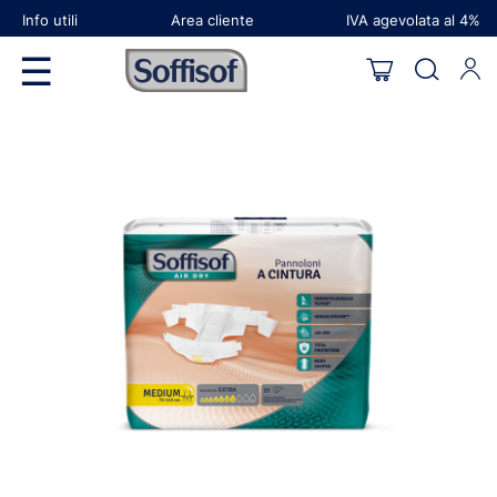
Info utili
Area cliente
IVA agevolata al 4%
navigazione
☰
Toggle