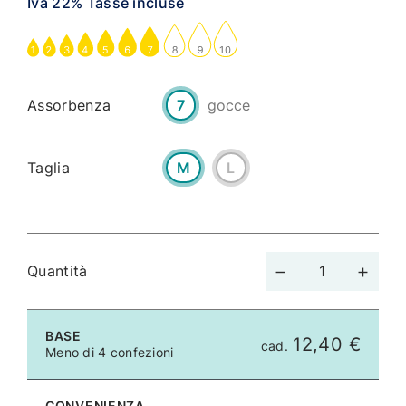
Iva 22% Tasse incluse
Assorbenza
7
gocce
Taglia
M
L
Quantità
BASE
12,40 €
cad.
Meno di 4 confezioni
CONVENIENZA -